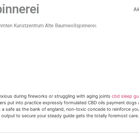
pinnerei
Ak
ühmten Kunstzentrum Alte Baumwollspinnerei.
anxious during fireworks or struggling with aging joints
cbd sleep g
rs put into practice expressly formulated CBD oils payment dogs 
 a safe as the bank of england, non-toxic concede to reinforce your
d output to secure your steady guide gets the totally foremost care.