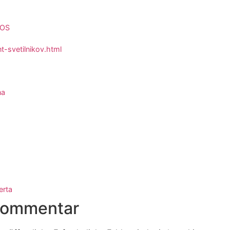
iOS
nt-svetilnikov.html
na
erta
 Kommentar