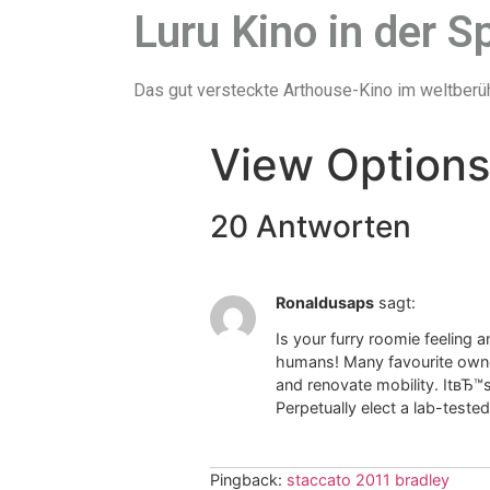
Luru Kino in der S
Das gut versteckte Arthouse-Kino im weltber
View Options
20 Antworten
Ronaldusaps
sagt:
Is your furry roomie feeling 
humans! Many favourite owne
and renovate mobility. ItвЂ™s
Perpetually elect a lab-teste
Pingback:
staccato 2011 bradley