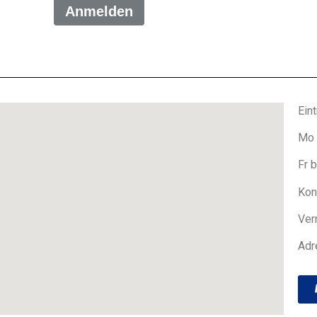
Eintr
Mo 
Fr 
Kon
Ver
Adr