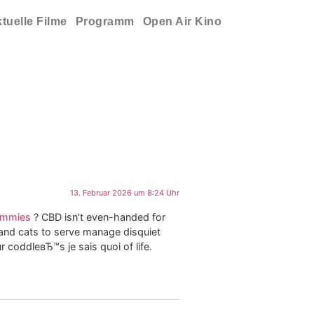
tuelle Filme
Programm
Open Air Kino
13. Februar 2026 um 8:24 Uhr
ummies
? CBD isn’t even-handed for
and cats to serve manage disquiet
 coddleвЂ™s je sais quoi of life.