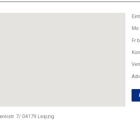
Eintr
Mo 
Fr 
Kon
Ver
Adr
reistr. 7/ 04179 Leipzig