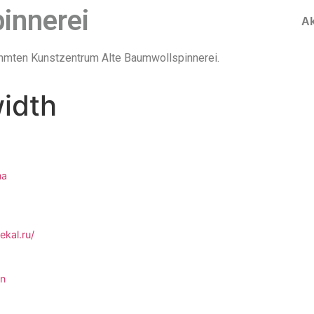
pinnerei
Ak
ühmten Kunstzentrum Alte Baumwollspinnerei.
width
na
kal.ru/
on